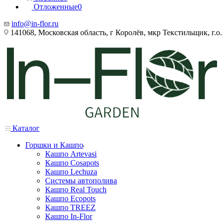
Отложенные
0
info@in-flor.ru
141068, Московская область, г Королёв, мкр Текстильщик, г.о.
Каталог
Горшки и Кашпо
Кашпо Artevasi
Кашпо Cosapots
Кашпо Lechuza
Системы автополива
Кашпо Real Touch
Кашпо Ecopots
Кашпо TREEZ
Кашпо In-Flor