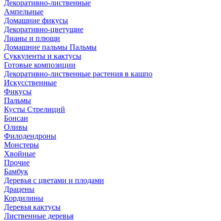
Декоративно-лиственные
Ампельные
Домашние фикусы
Декоративно-цветущие
Лианы и плющи
Домашние пальмы Пальмы
Суккуленты и кактусы
Готовые композиции
Декоративно-лиственные растения в кашпо
Искусственные
Фикусы
Пальмы
Кусты Стрелиций
Бонсаи
Оливы
Филодендроны
Монстеры
Хвойные
Прочие
Бамбук
Деревья с цветами и плодами
Драцены
Кордилины
Деревья кактусы
Лиственные деревья