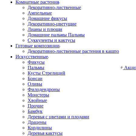
Комнатные растения
Декоративно-лиственные
Ампельные
Домашние фикусы
Декоративно-цветущие
Лианы и плющи
Домашние пальмы Пальмы
Суккуленты и кактусы
Готовые композиции
Декоративно-лиственные растения в кашпо
Искусственные
Фикусы
Пальмы
Акци
Кусты Стрелиций
Бонсаи
Оливы
Филодендроны
Монстеры
Хвойные
Прочие
Бамбук
Деревья с цветами и плодами
Драцены
Кордилины
Деревья кактусы