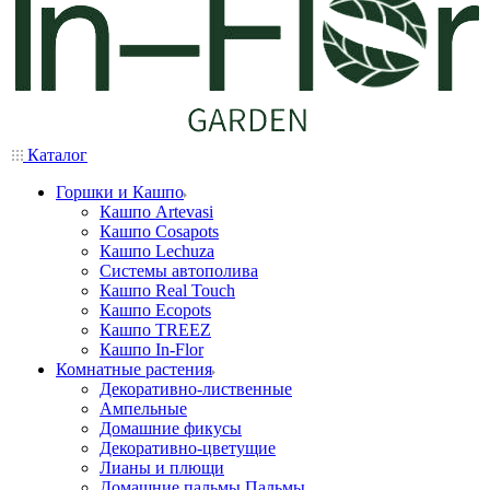
Каталог
Горшки и Кашпо
Кашпо Artevasi
Кашпо Cosapots
Кашпо Lechuza
Системы автополива
Кашпо Real Touch
Кашпо Ecopots
Кашпо TREEZ
Кашпо In-Flor
Комнатные растения
Декоративно-лиственные
Ампельные
Домашние фикусы
Декоративно-цветущие
Лианы и плющи
Домашние пальмы Пальмы