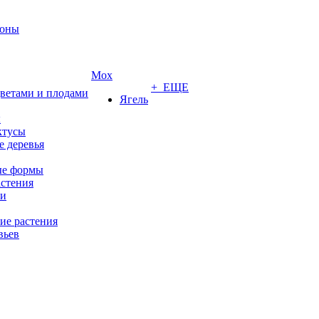
роны
Мох
+ ЕЩЕ
цветами и плодами
Ягель
ы
ктусы
 деревья
е формы
стения
ии
ие растения
вьев