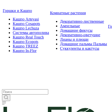
Горшки и Кашпо
Комнатные растения
Кашпо Artevasi
Декоративно-лиственные
Кашпо Cosapots
Ампельные
Г
Кашпо Lechuza
Домашние фикусы
Системы автополива
Декоративно-цветущие
Кашпо Real Touch
Лианы и плющи
Кашпо Ecopots
Домашние пальмы Пальмы
Кашпо TREEZ
Суккуленты и кактусы
Кашпо In-Flor