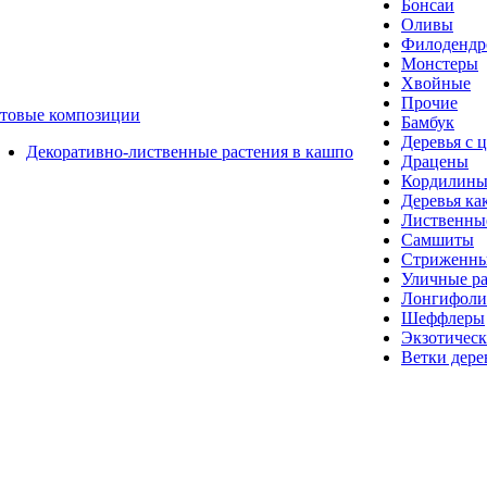
Бонсаи
Оливы
Филоденд
Монстеры
Хвойные
Прочие
отовые композиции
Бамбук
Деревья с 
Декоративно-лиственные растения в кашпо
Драцены
Кордилин
Деревья ка
Лиственные
Самшиты
Стриженны
Уличные ра
Лонгифол
Шеффлеры
Экзотическ
Ветки дере