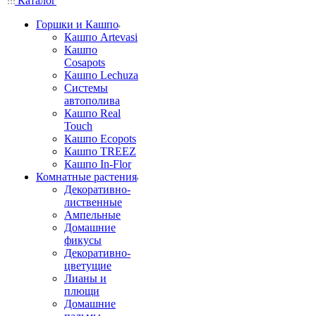
Каталог
Горшки и Кашпо
Кашпо Artevasi
Кашпо
Cosapots
Кашпо Lechuza
Системы
автополива
Кашпо Real
Touch
Кашпо Ecopots
Кашпо TREEZ
Кашпо In-Flor
Комнатные растения
Декоративно-
лиственные
Ампельные
Домашние
фикусы
Декоративно-
цветущие
Лианы и
плющи
Домашние