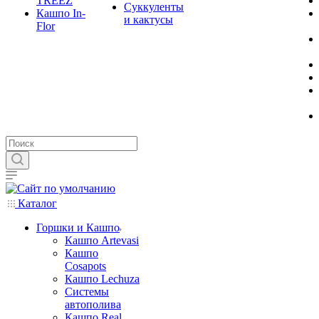
TREEZ
Суккуленты
Кашпо In-
и кактусы
Flor
Каталог
Горшки и Кашпо
Кашпо Artevasi
Кашпо
Cosapots
Кашпо Lechuza
Системы
автополива
Кашпо Real