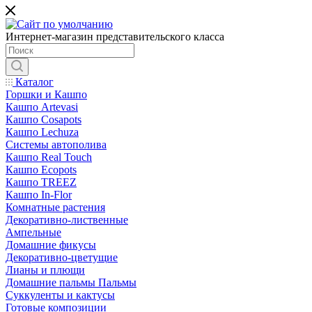
Интернет-магазин представительского класса
Каталог
Горшки и Кашпо
Кашпо Artevasi
Кашпо Cosapots
Кашпо Lechuza
Системы автополива
Кашпо Real Touch
Кашпо Ecopots
Кашпо TREEZ
Кашпо In-Flor
Комнатные растения
Декоративно-лиственные
Ампельные
Домашние фикусы
Декоративно-цветущие
Лианы и плющи
Домашние пальмы Пальмы
Суккуленты и кактусы
Готовые композиции