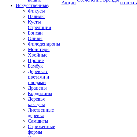
Акции
и оплат
Искусственные
Фикусы
Пальмы
Кусты
Стрелиций
Бонсаи
Оливы
Филодендроны
Монстеры
Хвойные
Прочие
Бамбук
Деревья с
цветами и
плодами
Драцены
Кордилины
Деревья
кактусы
Лиственные
деревья
Самшиты
Стриженные
формы