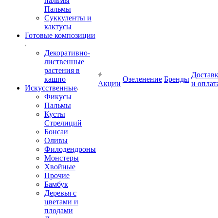
пальмы
Пальмы
Суккуленты и
кактусы
Готовые композиции
Декоративно-
лиственные
растения в
Достав
кашпо
Озеленение
Бренды
Акции
и оплат
Искусственные
Фикусы
Пальмы
Кусты
Стрелиций
Бонсаи
Оливы
Филодендроны
Монстеры
Хвойные
Прочие
Бамбук
Деревья с
цветами и
плодами