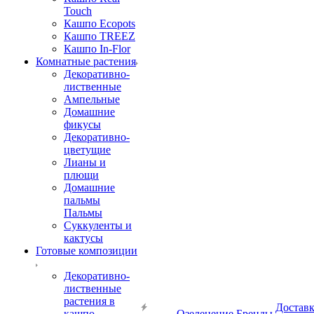
Touch
Кашпо Ecopots
Кашпо TREEZ
Кашпо In-Flor
Комнатные растения
Декоративно-
лиственные
Ампельные
Домашние
фикусы
Декоративно-
цветущие
Лианы и
плющи
Домашние
пальмы
Пальмы
Суккуленты и
кактусы
Готовые композиции
Декоративно-
лиственные
растения в
Достав
кашпо
Озеленение
Бренды