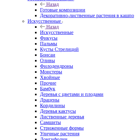
Назад
Готовые композиции
Декоративно-лиственные растения в кашпо
Искусственные
Назад
Искусственные
Фикусы
Пальмы
Кусты Стрелиций
Бонсаи
Оливы
Филодендроны
Монстеры
Хвойные
Прочие
Бамбук
Деревья с цветами и плодами
Драцены
Кордилины
Деревья кактусы
Лиственные деревья
Самшиты
Стриженные формы
Уличные растения
Лонгифолии