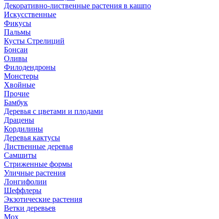
Декоративно-лиственные растения в кашпо
Искусственные
Фикусы
Пальмы
Кусты Стрелиций
Бонсаи
Оливы
Филодендроны
Монстеры
Хвойные
Прочие
Бамбук
Деревья с цветами и плодами
Драцены
Кордилины
Деревья кактусы
Лиственные деревья
Самшиты
Стриженные формы
Уличные растения
Лонгифолии
Шеффлеры
Экзотические растения
Ветки деревьев
Мох