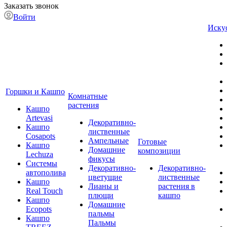
Заказать звонок
Войти
Иску
Горшки и Кашпо
Комнатные
растения
Кашпо
Artevasi
Декоративно-
Кашпо
лиственные
Cosapots
Ампельные
Готовые
Кашпо
Домашние
композиции
Lechuza
фикусы
Системы
Декоративно-
Декоративно-
автополива
цветущие
лиственные
Кашпо
Лианы и
растения в
Real Touch
плющи
кашпо
Кашпо
Домашние
Ecopots
пальмы
Кашпо
Пальмы