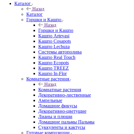
Каталог
Назад
Каталог
Горшки и Кашпо
Назад
Горшки и Кашпо
Кашпо Artevasi
Кашпо Cosapots
Кашпо Lechuza
Системы автополива
Кашпо Real Touch
Кашпо Ecopots
Кашпо TREEZ
Кашпо In-Flor
Комнатные растения
Назад
Комнатные растения
Декоративно-лиственные
Ампельные
Домашние фикусы
Декоративно-цветущие
Лианы и плющи
Домашние пальмы Пальмы
Суккуленты и кактусы
Готовые композиции