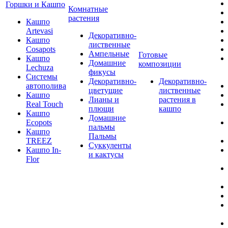
Горшки и Кашпо
Комнатные
растения
Кашпо
Artevasi
Декоративно-
Кашпо
лиственные
Cosapots
Ампельные
Готовые
Кашпо
Домашние
композиции
Lechuza
фикусы
Системы
Декоративно-
Декоративно-
автополива
цветущие
лиственные
Кашпо
Лианы и
растения в
Real Touch
плющи
кашпо
Кашпо
Домашние
Ecopots
пальмы
Кашпо
Пальмы
TREEZ
Суккуленты
Кашпо In-
и кактусы
Flor