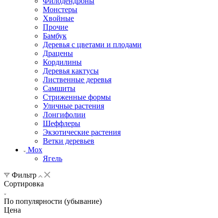
Филодендроны
Монстеры
Хвойные
Прочие
Бамбук
Деревья с цветами и плодами
Драцены
Кордилины
Деревья кактусы
Лиственные деревья
Самшиты
Стриженные формы
Уличные растения
Лонгифолии
Шеффлеры
Экзотические растения
Ветки деревьев
Мох
Ягель
Фильтр
Сортировка
По популярности (убывание)
Цена