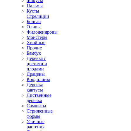
Фикусы
Пальмы
Кусты
Стрелиций
Бонсаи
Оливы
Филодендроны
Монстеры
Хвойные
Прочие
Бамбук
Деревья с
цветами и
плодами
Драцены
Кордилины
Деревья
кактусы
Лиственные
деревья
Самшиты
Стриженные
формы
Уличные
растения