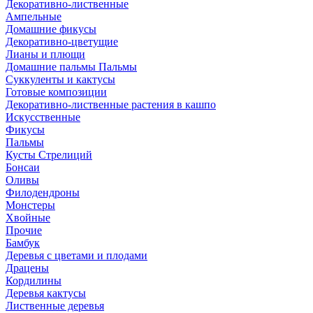
Декоративно-лиственные
Ампельные
Домашние фикусы
Декоративно-цветущие
Лианы и плющи
Домашние пальмы Пальмы
Суккуленты и кактусы
Готовые композиции
Декоративно-лиственные растения в кашпо
Искусственные
Фикусы
Пальмы
Кусты Стрелиций
Бонсаи
Оливы
Филодендроны
Монстеры
Хвойные
Прочие
Бамбук
Деревья с цветами и плодами
Драцены
Кордилины
Деревья кактусы
Лиственные деревья