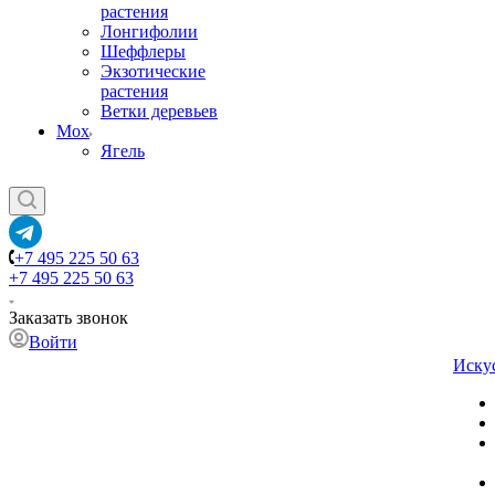
растения
Лонгифолии
Шеффлеры
Экзотические
растения
Ветки деревьев
Мох
Ягель
+7 495 225 50 63
+7 495 225 50 63
Заказать звонок
Войти
Иску