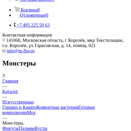
Корзина
0
Отложенные
0
+7 495 225 50 63
Контактная информация
141068, Московская область, г Королёв, мкр Текстильщик,
г.о. Королёв, ул.Тарасовская, д. 14, помещ. 021
info@in-flor.ru
Монстеры
3
Главная
—
Каталог
—
Искусственные
Горшки и Кашпо
Комнатные растения
Готовые
композиции
Мох
—
Монстеры
Фикусы
Пальмы
Кусты