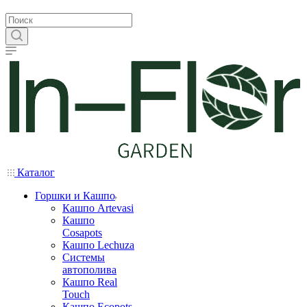
Каталог
Горшки и Кашпо
Кашпо Artevasi
Кашпо
Cosapots
Кашпо Lechuza
Системы
автополива
Кашпо Real
Touch
Кашпо Ecopots