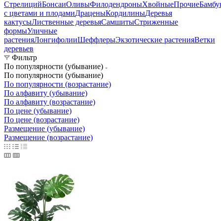
Стрелиций
Бонсаи
Оливы
Филодендроны
Хвойные
Прочие
Бамбу
с цветами и плодами
Драцены
Кордилины
Деревья
кактусы
Лиственные деревья
Самшиты
Стриженные
формы
Уличные
растения
Лонгифолии
Шеффлеры
Экзотические растения
Ветки
деревьев
Фильтр
По популярности (убывание)
По популярности (убывание)
По популярности (возрастание)
По алфавиту (убывание)
По алфавиту (возрастание)
По цене (убывание)
По цене (возрастание)
Размещение (убывание)
Размещение (возрастание)