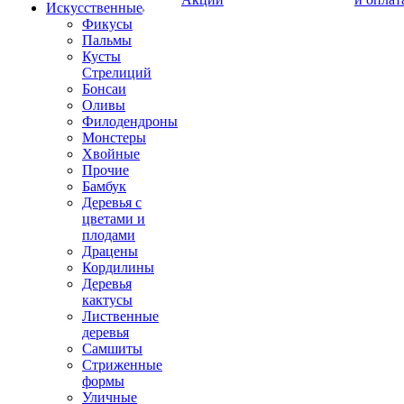
Искусственные
Фикусы
Пальмы
Кусты
Стрелиций
Бонсаи
Оливы
Филодендроны
Монстеры
Хвойные
Прочие
Бамбук
Деревья с
цветами и
плодами
Драцены
Кордилины
Деревья
кактусы
Лиственные
деревья
Самшиты
Стриженные
формы
Уличные