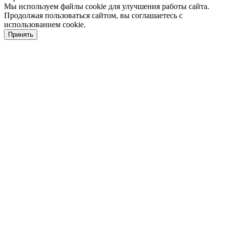
dvdwap.com
live
hotsex.xxx
step
desi
south
nude
xnxx
Мы используем файлы cookie для улучшения работы сайта.
نيك
出
سكس
نيك
بنات
واحد
سكس
erovoyeurism.com
telugu
freepornfinder.info
daughter
sex
b
bengali
indian
Продолжая пользоваться сайтом, вы соглашаетесь с
رجل
شميل
الفلاحة
مربربة
بينيك
محارم
社
sexy
sex
bafxxx
fuck
live
grade
woman
hostel
использованием cookie.
ufym.info
arabicpornsex.com
toptubepop.com
maffnet.org
عجوز
غصب
も
blue
porncorn.info
sumoporn.mobi
video
film
pornstarsporn.net
gangbangporntrends.com
superamateurtube.com
سكس
فيلم
سكس
سكس
teenpornwatch.net
Принять
帰
video
x
tamilgirlssex
indianfuckertube.com
porndad.mobi
tube8
video
سكس
فيد
جنسي
مصرى
دكتور
سكس
宅
film
vieos
sex
indian
indian
xxxxxxxxxxxxxx
اوروبا
يو
كامل
ساخن
الاسنان
كلاسيك
も
full
free
sex
مترجم
film
sex
同
videos
じ
download
方
向
の
近
所
の
人
妻
と
あ
る
日
突