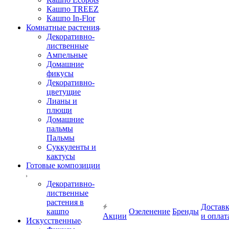
Кашпо TREEZ
Кашпо In-Flor
Комнатные растения
Декоративно-
лиственные
Ампельные
Домашние
фикусы
Декоративно-
цветущие
Лианы и
плющи
Домашние
пальмы
Пальмы
Суккуленты и
кактусы
Готовые композиции
Декоративно-
лиственные
растения в
Достав
кашпо
Озеленение
Бренды
Акции
и оплат
Искусственные