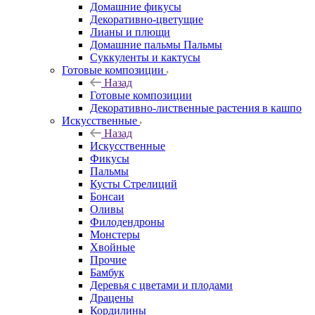
Домашние фикусы
Декоративно-цветущие
Лианы и плющи
Домашние пальмы Пальмы
Суккуленты и кактусы
Готовые композиции
Назад
Готовые композиции
Декоративно-лиственные растения в кашпо
Искусственные
Назад
Искусственные
Фикусы
Пальмы
Кусты Стрелиций
Бонсаи
Оливы
Филодендроны
Монстеры
Хвойные
Прочие
Бамбук
Деревья с цветами и плодами
Драцены
Кордилины