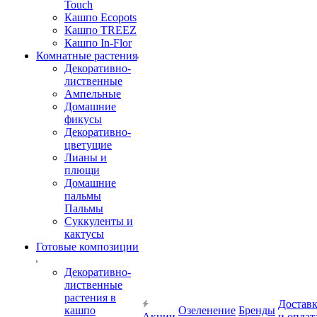
Touch
Кашпо Ecopots
Кашпо TREEZ
Кашпо In-Flor
Комнатные растения
Декоративно-
лиственные
Ампельные
Домашние
фикусы
Декоративно-
цветущие
Лианы и
плющи
Домашние
пальмы
Пальмы
Суккуленты и
кактусы
Готовые композиции
Декоративно-
лиственные
растения в
Достав
кашпо
Озеленение
Бренды
Акции
и оплат