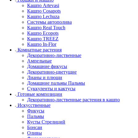
Кашпо Artevasi
Кашпо Cosapots
Кашпо Lechuza
Системы автополива
Кашпо Real Touch
Кашпо Ecopots
Кашпо TREEZ
Кашпо In-Flor
Комнатные растения
Декоративно-лиственные
Ампельные
Домашние фикусы
Декоративно-цветущие
Лианы и плющи
Домашние пальмы Пальмы
Суккуленты и кактусы
Готовые композиции
Декоративно-лиственные растения в кашпо
Искусственные
Фикусы
Пальмы
Кусты Стрелиций
Бонсаи
Оливы