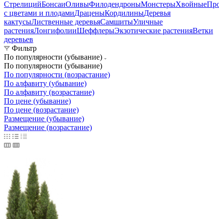
Стрелиций
Бонсаи
Оливы
Филодендроны
Монстеры
Хвойные
Пр
с цветами и плодами
Драцены
Кордилины
Деревья
кактусы
Лиственные деревья
Самшиты
Уличные
растения
Лонгифолии
Шеффлеры
Экзотические растения
Ветки
деревьев
Фильтр
По популярности (убывание)
По популярности (убывание)
По популярности (возрастание)
По алфавиту (убывание)
По алфавиту (возрастание)
По цене (убывание)
По цене (возрастание)
Размещение (убывание)
Размещение (возрастание)