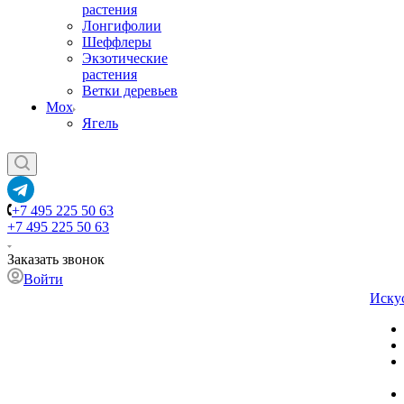
растения
Лонгифолии
Шеффлеры
Экзотические
растения
Ветки деревьев
Мох
Ягель
+7 495 225 50 63
+7 495 225 50 63
Заказать звонок
Войти
Иску