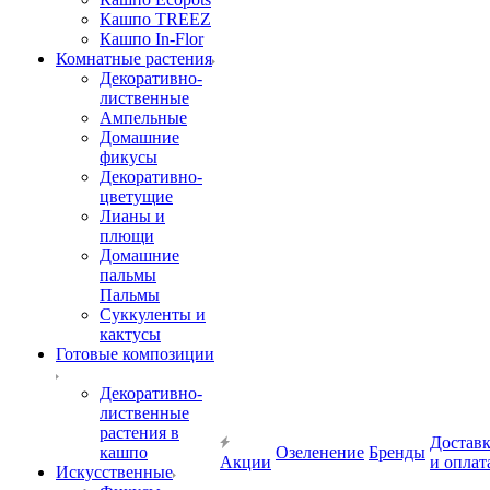
Кашпо TREEZ
Кашпо In-Flor
Комнатные растения
Декоративно-
лиственные
Ампельные
Домашние
фикусы
Декоративно-
цветущие
Лианы и
плющи
Домашние
пальмы
Пальмы
Суккуленты и
кактусы
Готовые композиции
Декоративно-
лиственные
растения в
Достав
кашпо
Озеленение
Бренды
Акции
и оплат
Искусственные