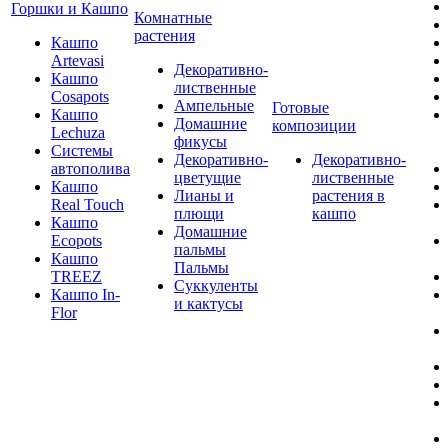
Горшки и Кашпо
Комнатные
растения
Кашпо
Artevasi
Декоративно-
Кашпо
лиственные
Cosapots
Ампельные
Готовые
Кашпо
Домашние
композиции
Lechuza
фикусы
Системы
Декоративно-
Декоративно-
автополива
цветущие
лиственные
Кашпо
Лианы и
растения в
Real Touch
плющи
кашпо
Кашпо
Домашние
Ecopots
пальмы
Кашпо
Пальмы
TREEZ
Суккуленты
Кашпо In-
и кактусы
Flor