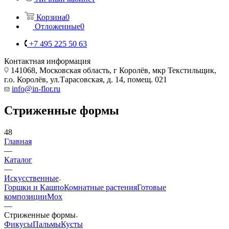
Корзина
0
Отложенные
0
+7 495 225 50 63
Контактная информация
141068, Московская область, г Королёв, мкр Текстильщик,
г.о. Королёв, ул.Тарасовская, д. 14, помещ. 021
info@in-flor.ru
Стриженные формы
48
Главная
—
Каталог
—
Искусственные
Горшки и Кашпо
Комнатные растения
Готовые
композиции
Мох
—
Стриженные формы
Фикусы
Пальмы
Кусты