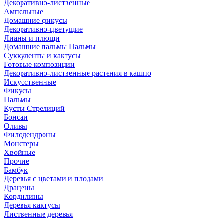
Декоративно-лиственные
Ампельные
Домашние фикусы
Декоративно-цветущие
Лианы и плющи
Домашние пальмы Пальмы
Суккуленты и кактусы
Готовые композиции
Декоративно-лиственные растения в кашпо
Искусственные
Фикусы
Пальмы
Кусты Стрелиций
Бонсаи
Оливы
Филодендроны
Монстеры
Хвойные
Прочие
Бамбук
Деревья с цветами и плодами
Драцены
Кордилины
Деревья кактусы
Лиственные деревья