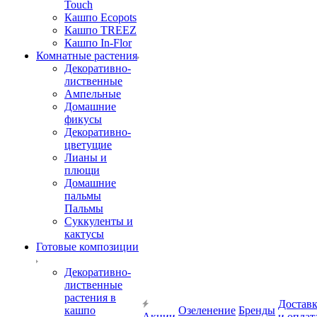
Touch
Кашпо Ecopots
Кашпо TREEZ
Кашпо In-Flor
Комнатные растения
Декоративно-
лиственные
Ампельные
Домашние
фикусы
Декоративно-
цветущие
Лианы и
плющи
Домашние
пальмы
Пальмы
Суккуленты и
кактусы
Готовые композиции
Декоративно-
лиственные
растения в
Достав
кашпо
Озеленение
Бренды
Акции
и оплат