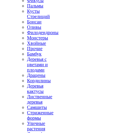
Фикусы
Пальмы
Кусты
Стрелиций
Бонсаи
Оливы
Филодендроны
Монстеры
Хвойные
Прочие
Бамбук
Деревья с
цветами и
плодами
Драцены
Кордилины
Деревья
кактусы
Лиственные
деревья
Самшиты
Стриженные
формы
Уличные
растения