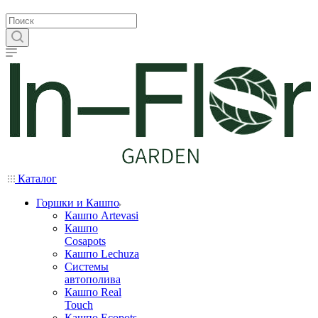
Каталог
Горшки и Кашпо
Кашпо Artevasi
Кашпо
Cosapots
Кашпо Lechuza
Системы
автополива
Кашпо Real
Touch
Кашпо Ecopots