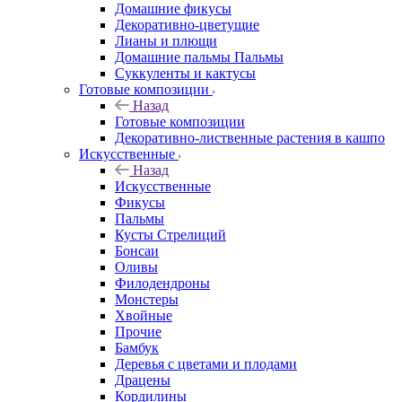
Домашние фикусы
Декоративно-цветущие
Лианы и плющи
Домашние пальмы Пальмы
Суккуленты и кактусы
Готовые композиции
Назад
Готовые композиции
Декоративно-лиственные растения в кашпо
Искусственные
Назад
Искусственные
Фикусы
Пальмы
Кусты Стрелиций
Бонсаи
Оливы
Филодендроны
Монстеры
Хвойные
Прочие
Бамбук
Деревья с цветами и плодами
Драцены
Кордилины