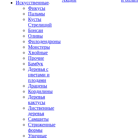
Искусственные
Фикусы
Пальмы
Кусты
Стрелиций
Бонсаи
Оливы
Филодендроны
Монстеры
Хвойные
Прочие
Бамбук
Деревья с
цветами и
плодами
Драцены
Кордилины
Деревья
кактусы
Лиственные
деревья
Самшиты
Стриженные
формы
Уличные