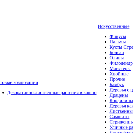
Искусственные
Фикусы
Пальмы
Кусты Стр
Бонсаи
Оливы
Филоденд
Монстеры
Хвойные
Прочие
отовые композиции
Бамбук
Деревья с 
Декоративно-лиственные растения в кашпо
Драцены
Кордилин
Деревья ка
Лиственные
Самшиты
Стриженны
Уличные ра
Лонгифол