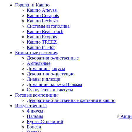
Горшки и Кашпо
Кашпо Artevasi
Кашпо Cosapots
Кашпо Lechuza
Системы автополива
Кашпо Real Touch
Кашпо Ecopots
Кашпо TREEZ
Кашпо In-Flor
Комнатные растения
Декоративно-лиственные
Ампельные
Домашние фикусы
Декоративно-цветущие
Лианы и плющи
Домашние пальмы Пальмы
Суккуленты и кактусы
Готовые композиции
Декоративно-лиственные растения в кашпо
Искусственные
Фикусы
Пальмы
Акци
Кусты Стрелиций
Бонсаи