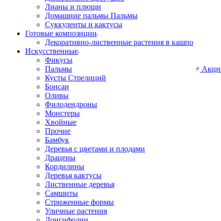
Лианы и плющи
Домашние пальмы Пальмы
Суккуленты и кактусы
Готовые композиции
Декоративно-лиственные растения в кашпо
Искусственные
Фикусы
Пальмы
Акци
Кусты Стрелиций
Бонсаи
Оливы
Филодендроны
Монстеры
Хвойные
Прочие
Бамбук
Деревья с цветами и плодами
Драцены
Кордилины
Деревья кактусы
Лиственные деревья
Самшиты
Стриженные формы
Уличные растения
Лонгифолии