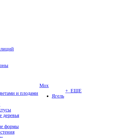
елиций
роны
Мох
+ ЕЩЕ
цветами и плодами
Ягель
ы
ктусы
 деревья
е формы
стения
ии