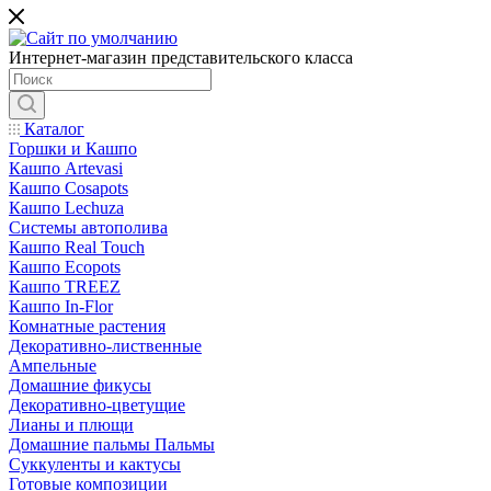
Интернет-магазин представительского класса
Каталог
Горшки и Кашпо
Кашпо Artevasi
Кашпо Cosapots
Кашпо Lechuza
Системы автополива
Кашпо Real Touch
Кашпо Ecopots
Кашпо TREEZ
Кашпо In-Flor
Комнатные растения
Декоративно-лиственные
Ампельные
Домашние фикусы
Декоративно-цветущие
Лианы и плющи
Домашние пальмы Пальмы
Суккуленты и кактусы
Готовые композиции