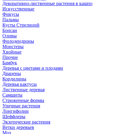
Декоративно-лиственные растения в кашпо
Искусственные
Фикусы
Пальмы
Кусты Стрелиций
Бонсаи
Оливы
Филодендроны
Монстеры
Хвойные
Прочие
Бамбук
Деревья с цветами и плодами
Драцены
Кордилины
Деревья кактусы
Лиственные деревья
Самшиты
Стриженные формы
Уличные растения
Лонгифолии
Шеффлеры
Экзотические растения
Ветки деревьев
Мох