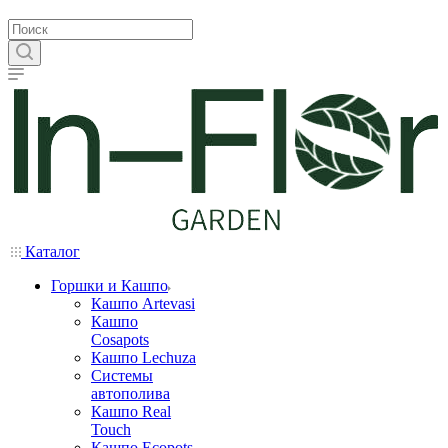
Каталог
Горшки и Кашпо
Кашпо Artevasi
Кашпо
Cosapots
Кашпо Lechuza
Системы
автополива
Кашпо Real
Touch
Кашпо Ecopots