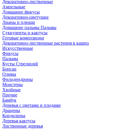
Декоративно-лиственные
Ампельные
Домашние фикусы
Декоративно-цветущие
Лианы и плющи
Домашние пальмы Пальмы
Суккуленты и кактусы
Готовые композиции
Декоративно-лиственные растения в кашпо
Искусственные
Фикусы
Пальмы
Кусты Стрелиций
Бонсаи
Оливы
Филодендроны
Монстеры
Хвойные
Прочие
Бамбук
Деревья с цветами и плодами
Драцены
Кордилины
Деревья кактусы
Лиственные деревья