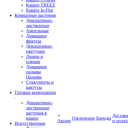
Кашпо TREEZ
Кашпо In-Flor
Комнатные растения
Декоративно-
лиственные
Ампельные
Домашние
фикусы
Декоративно-
цветущие
Лианы и
плющи
Домашние
пальмы
Пальмы
Суккуленты и
кактусы
Готовые композиции
Декоративно-
лиственные
растения в
Достав
кашпо
Озеленение
Бренды
Акции
и оплат
Искусственные