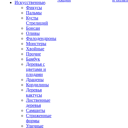
Искусственные
Фикусы
Пальмы
Кусты
Стрелиций
Бонсаи
Оливы
Филодендроны
Монстеры
Хвойные
Прочие
Бамбук
Деревья с
цветами и
плодами
Драцены
Кордилины
Деревья
кактусы
Лиственные
деревья
Самшиты
Стриженные
формы
Уличные