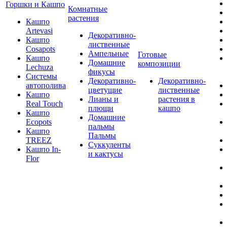
Горшки и Кашпо
Комнатные
растения
Кашпо
Artevasi
Декоративно-
Кашпо
лиственные
Cosapots
Ампельные
Готовые
Кашпо
Домашние
композиции
Lechuza
фикусы
Системы
Декоративно-
Декоративно-
автополива
цветущие
лиственные
Кашпо
Лианы и
растения в
Real Touch
плющи
кашпо
Кашпо
Домашние
Ecopots
пальмы
Кашпо
Пальмы
TREEZ
Суккуленты
Кашпо In-
и кактусы
Flor