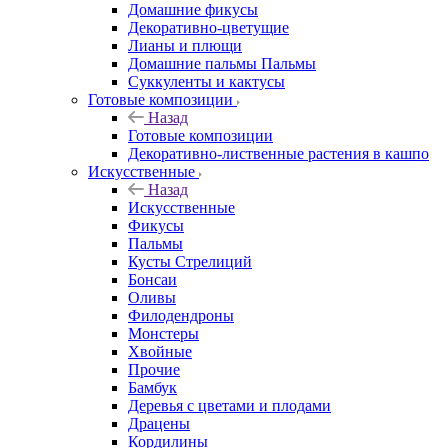
Домашние фикусы
Декоративно-цветущие
Лианы и плющи
Домашние пальмы Пальмы
Суккуленты и кактусы
Готовые композиции
Назад
Готовые композиции
Декоративно-лиственные растения в кашпо
Искусственные
Назад
Искусственные
Фикусы
Пальмы
Кусты Стрелиций
Бонсаи
Оливы
Филодендроны
Монстеры
Хвойные
Прочие
Бамбук
Деревья с цветами и плодами
Драцены
Кордилины