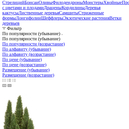
Стрелиций
Бонсаи
Оливы
Филодендроны
Монстеры
Хвойные
Пр
с цветами и плодами
Драцены
Кордилины
Деревья
кактусы
Лиственные деревья
Самшиты
Стриженные
формы
Лонгифолии
Шеффлеры
Экзотические растения
Ветки
деревьев
Фильтр
По популярности (убывание)
По популярности (убывание)
По популярности (возрастание)
По алфавиту (убывание)
По алфавиту (возрастание)
По цене (убывание)
По цене (возрастание)
Размещение (убывание)
Размещение (возрастание)