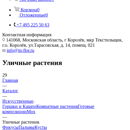
Корзина
0
Отложенные
0
+7 495 225 50 63
Контактная информация
141068, Московская область, г Королёв, мкр Текстильщик,
г.о. Королёв, ул.Тарасовская, д. 14, помещ. 021
info@in-flor.ru
Уличные растения
29
Главная
—
Каталог
—
Искусственные
Горшки и Кашпо
Комнатные растения
Готовые
композиции
Мох
—
Уличные растения
Фикусы
Пальмы
Кусты