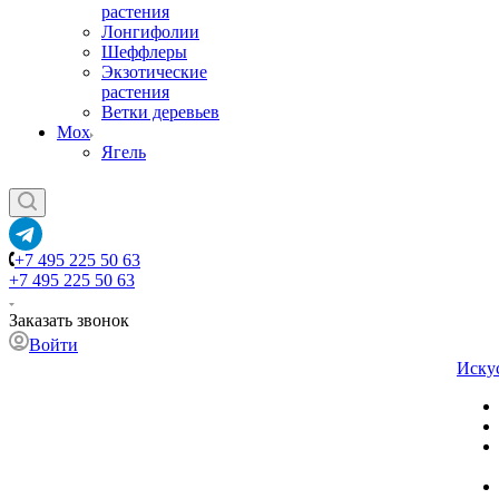
растения
Лонгифолии
Шеффлеры
Экзотические
растения
Ветки деревьев
Мох
Ягель
+7 495 225 50 63
+7 495 225 50 63
Заказать звонок
Войти
Иску