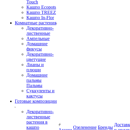
Touch
Кашпо Ecopots
Кашпо TREEZ
Кашпо In-Flor
Комнатные растения
Декоративно-
лиственные
Ампельные
Домашние
фикусы
Декоративно-
цветущие
Лианы и
плющи
Домашние
пальмы
Пальмы
Суккуленты и
кактусы
Готовые композиции
Декоративно-
лиственные
растения в
Достав
кашпо
Озеленение
Бренды
Акции
и оплат