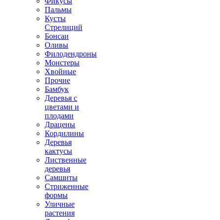
Фикусы
Пальмы
Кусты
Стрелиций
Бонсаи
Оливы
Филодендроны
Монстеры
Хвойные
Прочие
Бамбук
Деревья с
цветами и
плодами
Драцены
Кордилины
Деревья
кактусы
Лиственные
деревья
Самшиты
Стриженные
формы
Уличные
растения