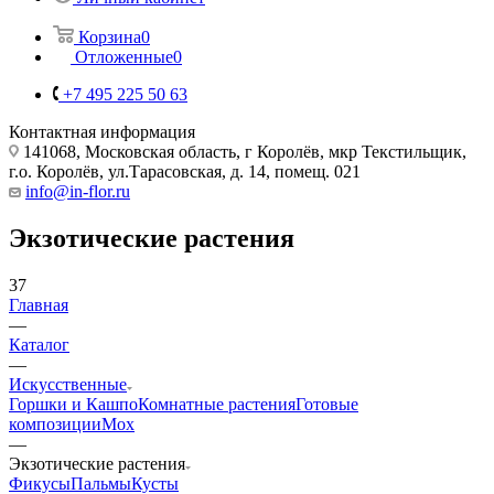
Корзина
0
Отложенные
0
+7 495 225 50 63
Контактная информация
141068, Московская область, г Королёв, мкр Текстильщик,
г.о. Королёв, ул.Тарасовская, д. 14, помещ. 021
info@in-flor.ru
Экзотические растения
37
Главная
—
Каталог
—
Искусственные
Горшки и Кашпо
Комнатные растения
Готовые
композиции
Мох
—
Экзотические растения
Фикусы
Пальмы
Кусты