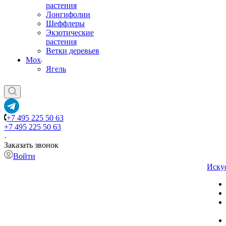
растения
Лонгифолии
Шеффлеры
Экзотические
растения
Ветки деревьев
Мох
Ягель
+7 495 225 50 63
+7 495 225 50 63
Заказать звонок
Войти
Иску