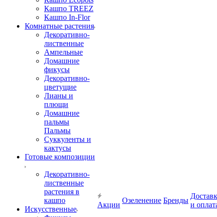
Кашпо TREEZ
Кашпо In-Flor
Комнатные растения
Декоративно-
лиственные
Ампельные
Домашние
фикусы
Декоративно-
цветущие
Лианы и
плющи
Домашние
пальмы
Пальмы
Суккуленты и
кактусы
Готовые композиции
Декоративно-
лиственные
растения в
Достав
кашпо
Озеленение
Бренды
Акции
и оплат
Искусственные