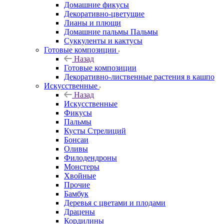
Домашние фикусы
Декоративно-цветущие
Лианы и плющи
Домашние пальмы Пальмы
Суккуленты и кактусы
Готовые композиции
Назад
Готовые композиции
Декоративно-лиственные растения в кашпо
Искусственные
Назад
Искусственные
Фикусы
Пальмы
Кусты Стрелиций
Бонсаи
Оливы
Филодендроны
Монстеры
Хвойные
Прочие
Бамбук
Деревья с цветами и плодами
Драцены
Кордилины