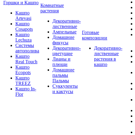
Горшки и Кашпо
Комнатные
растения
Кашпо
Artevasi
Декоративно-
Кашпо
лиственные
Cosapots
Ампельные
Готовые
Кашпо
Домашние
композиции
Lechuza
фикусы
Системы
Декоративно-
Декоративно-
автополива
цветущие
лиственные
Кашпо
Лианы и
растения в
Real Touch
плющи
кашпо
Кашпо
Домашние
Ecopots
пальмы
Кашпо
Пальмы
TREEZ
Суккуленты
Кашпо In-
и кактусы
Flor