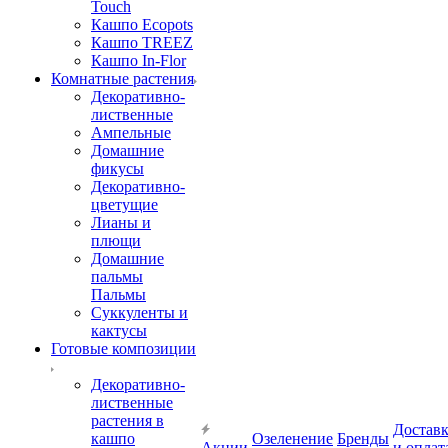
Touch
Кашпо Ecopots
Кашпо TREEZ
Кашпо In-Flor
Комнатные растения
Декоративно-
лиственные
Ампельные
Домашние
фикусы
Декоративно-
цветущие
Лианы и
плющи
Домашние
пальмы
Пальмы
Суккуленты и
кактусы
Готовые композиции
Декоративно-
лиственные
растения в
Достав
кашпо
Озеленение
Бренды
Акции
и оплат