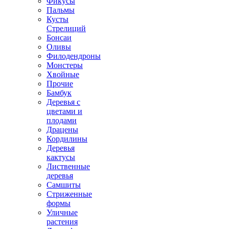
Фикусы
Пальмы
Кусты
Стрелиций
Бонсаи
Оливы
Филодендроны
Монстеры
Хвойные
Прочие
Бамбук
Деревья с
цветами и
плодами
Драцены
Кордилины
Деревья
кактусы
Лиственные
деревья
Самшиты
Стриженные
формы
Уличные
растения