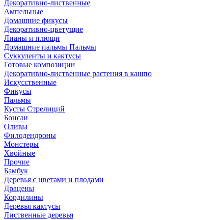
Декоративно-лиственные
Ампельные
Домашние фикусы
Декоративно-цветущие
Лианы и плющи
Домашние пальмы Пальмы
Суккуленты и кактусы
Готовые композиции
Декоративно-лиственные растения в кашпо
Искусственные
Фикусы
Пальмы
Кусты Стрелиций
Бонсаи
Оливы
Филодендроны
Монстеры
Хвойные
Прочие
Бамбук
Деревья с цветами и плодами
Драцены
Кордилины
Деревья кактусы
Лиственные деревья