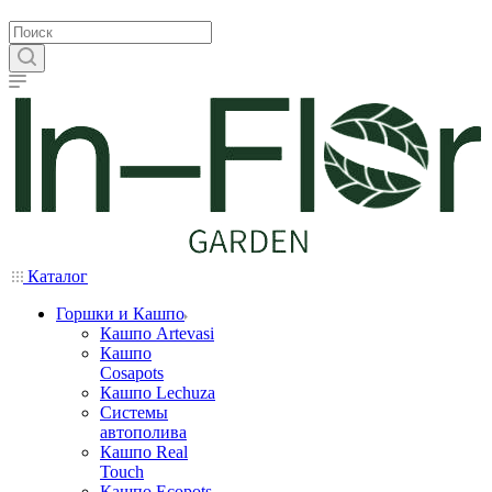
Каталог
Горшки и Кашпо
Кашпо Artevasi
Кашпо
Cosapots
Кашпо Lechuza
Системы
автополива
Кашпо Real
Touch
Кашпо Ecopots