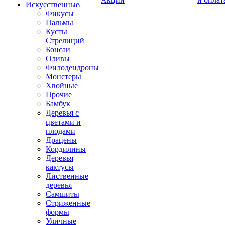
Искусственные
Фикусы
Пальмы
Кусты
Стрелиций
Бонсаи
Оливы
Филодендроны
Монстеры
Хвойные
Прочие
Бамбук
Деревья с
цветами и
плодами
Драцены
Кордилины
Деревья
кактусы
Лиственные
деревья
Самшиты
Стриженные
формы
Уличные