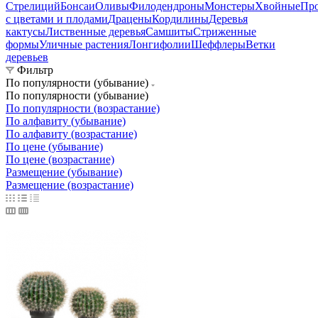
Стрелиций
Бонсаи
Оливы
Филодендроны
Монстеры
Хвойные
Пр
с цветами и плодами
Драцены
Кордилины
Деревья
кактусы
Лиственные деревья
Самшиты
Стриженные
формы
Уличные растения
Лонгифолии
Шеффлеры
Ветки
деревьев
Фильтр
По популярности (убывание)
По популярности (убывание)
По популярности (возрастание)
По алфавиту (убывание)
По алфавиту (возрастание)
По цене (убывание)
По цене (возрастание)
Размещение (убывание)
Размещение (возрастание)