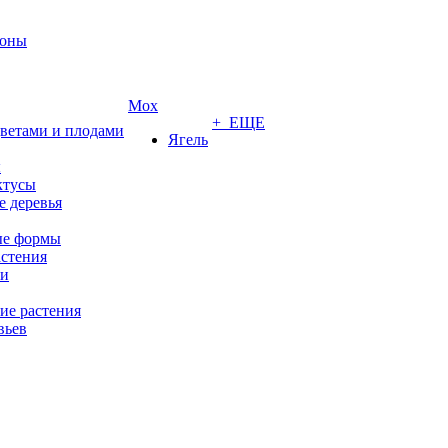
роны
Мох
+ ЕЩЕ
цветами и плодами
Ягель
ы
ктусы
 деревья
е формы
стения
ии
ие растения
вьев