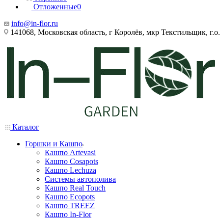
Отложенные
0
info@in-flor.ru
141068, Московская область, г Королёв, мкр Текстильщик, г.о.
Каталог
Горшки и Кашпо
Кашпо Artevasi
Кашпо Cosapots
Кашпо Lechuza
Системы автополива
Кашпо Real Touch
Кашпо Ecopots
Кашпо TREEZ
Кашпо In-Flor