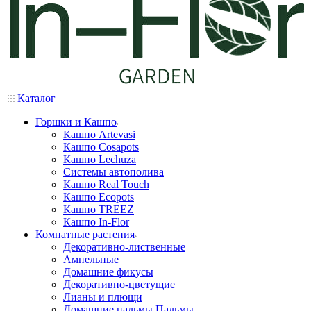
Каталог
Горшки и Кашпо
Кашпо Artevasi
Кашпо Cosapots
Кашпо Lechuza
Системы автополива
Кашпо Real Touch
Кашпо Ecopots
Кашпо TREEZ
Кашпо In-Flor
Комнатные растения
Декоративно-лиственные
Ампельные
Домашние фикусы
Декоративно-цветущие
Лианы и плющи
Домашние пальмы Пальмы