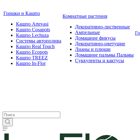
Горшки и Кашпо
Комнатные растения
Кашпо Artevasi
Декоративно-лиственные
Кашпо Cosapots
Ампельные
Г
Кашпо Lechuza
Домашние фикусы
Системы автополива
Декоративно-цветущие
Кашпо Real Touch
Лианы и плющи
Кашпо Ecopots
Домашние пальмы Пальмы
Кашпо TREEZ
Суккуленты и кактусы
Кашпо In-Flor