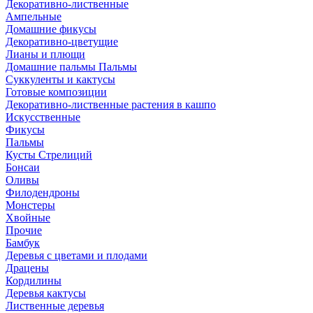
Декоративно-лиственные
Ампельные
Домашние фикусы
Декоративно-цветущие
Лианы и плющи
Домашние пальмы Пальмы
Суккуленты и кактусы
Готовые композиции
Декоративно-лиственные растения в кашпо
Искусственные
Фикусы
Пальмы
Кусты Стрелиций
Бонсаи
Оливы
Филодендроны
Монстеры
Хвойные
Прочие
Бамбук
Деревья с цветами и плодами
Драцены
Кордилины
Деревья кактусы
Лиственные деревья