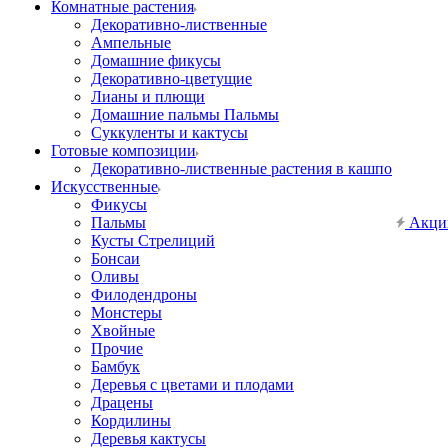
Комнатные растения
Декоративно-лиственные
Ампельные
Домашние фикусы
Декоративно-цветущие
Лианы и плющи
Домашние пальмы Пальмы
Суккуленты и кактусы
Готовые композиции
Декоративно-лиственные растения в кашпо
Искусственные
Фикусы
Пальмы
Акци
Кусты Стрелиций
Бонсаи
Оливы
Филодендроны
Монстеры
Хвойные
Прочие
Бамбук
Деревья с цветами и плодами
Драцены
Кордилины
Деревья кактусы