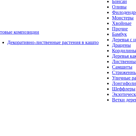
Бонсаи
Оливы
Филоденд
Монстеры
Хвойные
Прочие
отовые композиции
Бамбук
Деревья с 
Декоративно-лиственные растения в кашпо
Драцены
Кордилин
Деревья ка
Лиственные
Самшиты
Стриженны
Уличные ра
Лонгифол
Шеффлеры
Экзотическ
Ветки дере