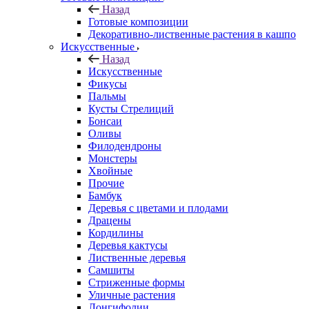
Назад
Готовые композиции
Декоративно-лиственные растения в кашпо
Искусственные
Назад
Искусственные
Фикусы
Пальмы
Кусты Стрелиций
Бонсаи
Оливы
Филодендроны
Монстеры
Хвойные
Прочие
Бамбук
Деревья с цветами и плодами
Драцены
Кордилины
Деревья кактусы
Лиственные деревья
Самшиты
Стриженные формы
Уличные растения
Лонгифолии