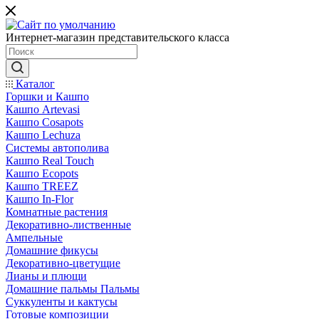
Интернет-магазин представительского класса
Каталог
Горшки и Кашпо
Кашпо Artevasi
Кашпо Cosapots
Кашпо Lechuza
Системы автополива
Кашпо Real Touch
Кашпо Ecopots
Кашпо TREEZ
Кашпо In-Flor
Комнатные растения
Декоративно-лиственные
Ампельные
Домашние фикусы
Декоративно-цветущие
Лианы и плющи
Домашние пальмы Пальмы
Суккуленты и кактусы
Готовые композиции