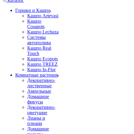
Каталог
Горшки и Кашпо
Кашпо Artevasi
Кашпо
Cosapots
Кашпо Lechuza
Системы
автополива
Кашпо Real
Touch
Кашпо Ecopots
Кашпо TREEZ
Кашпо In-Flor
Комнатные растения
Декоративно-
лиственные
Ампельные
Домашние
фикусы
Декоративно-
цветущие
Лианы и
плющи
Домашние