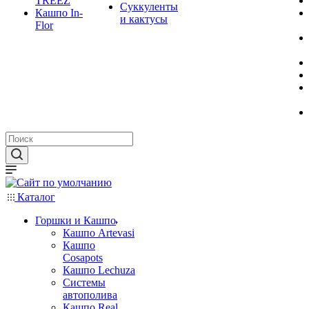
TREEZ
Суккуленты
Кашпо In-
и кактусы
Flor
Каталог
Горшки и Кашпо
Кашпо Artevasi
Кашпо
Cosapots
Кашпо Lechuza
Системы
автополива
Кашпо Real