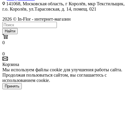
141068, Московская область, г Королёв, мкр Текстильщик,
г.о. Королёв, ул.Тарасовская, д. 14, помещ. 021
2026 © In-Flor - интернет-магазин
Найти
0
0
Корзина
dvdwap.com
live
hotsex.xxx
step
desi
south
nude
xnxx
Мы используем файлы cookie для улучшения работы сайта.
نيك
出
سكس
نيك
بنات
واحد
سكس
erovoyeurism.com
telugu
freepornfinder.info
daughter
sex
b
bengali
indian
Продолжая пользоваться сайтом, вы соглашаетесь с
رجل
شميل
الفلاحة
مربربة
بينيك
محارم
社
sexy
sex
bafxxx
fuck
live
grade
woman
hostel
использованием cookie.
ufym.info
arabicpornsex.com
toptubepop.com
maffnet.org
عجوز
غصب
も
blue
porncorn.info
sumoporn.mobi
video
film
pornstarsporn.net
gangbangporntrends.com
superamateurtube.com
سكس
فيلم
سكس
سكس
teenpornwatch.net
Принять
帰
video
x
tamilgirlssex
indianfuckertube.com
porndad.mobi
tube8
video
سكس
فيد
جنسي
مصرى
دكتور
سكس
宅
film
vieos
sex
indian
indian
xxxxxxxxxxxxxx
اوروبا
يو
كامل
ساخن
الاسنان
كلاسيك
も
full
free
sex
مترجم
film
sex
同
videos
じ
download
方
向
の