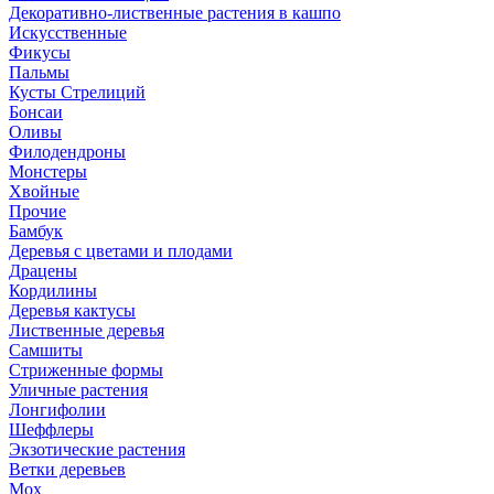
Декоративно-лиственные растения в кашпо
Искусственные
Фикусы
Пальмы
Кусты Стрелиций
Бонсаи
Оливы
Филодендроны
Монстеры
Хвойные
Прочие
Бамбук
Деревья с цветами и плодами
Драцены
Кордилины
Деревья кактусы
Лиственные деревья
Самшиты
Стриженные формы
Уличные растения
Лонгифолии
Шеффлеры
Экзотические растения
Ветки деревьев
Мох