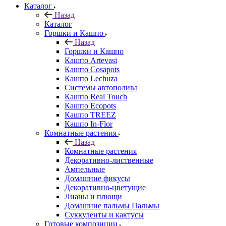
Каталог
Назад
Каталог
Горшки и Кашпо
Назад
Горшки и Кашпо
Кашпо Artevasi
Кашпо Cosapots
Кашпо Lechuza
Системы автополива
Кашпо Real Touch
Кашпо Ecopots
Кашпо TREEZ
Кашпо In-Flor
Комнатные растения
Назад
Комнатные растения
Декоративно-лиственные
Ампельные
Домашние фикусы
Декоративно-цветущие
Лианы и плющи
Домашние пальмы Пальмы
Суккуленты и кактусы
Готовые композиции