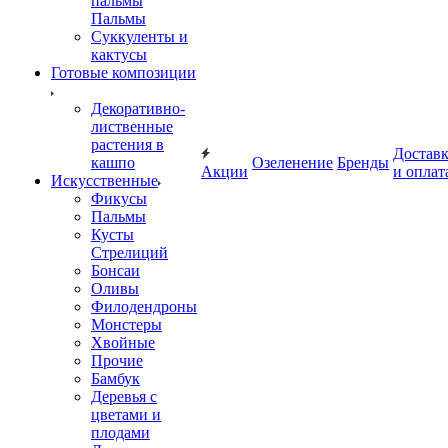
пальмы
Пальмы
Суккуленты и
кактусы
Готовые композиции
Декоративно-
лиственные
растения в
Достав
кашпо
Озеленение
Бренды
Акции
и оплат
Искусственные
Фикусы
Пальмы
Кусты
Стрелиций
Бонсаи
Оливы
Филодендроны
Монстеры
Хвойные
Прочие
Бамбук
Деревья с
цветами и
плодами