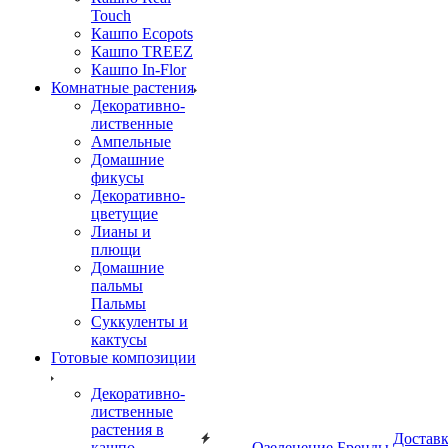
Touch
Кашпо Ecopots
Кашпо TREEZ
Кашпо In-Flor
Комнатные растения
Декоративно-
лиственные
Ампельные
Домашние
фикусы
Декоративно-
цветущие
Лианы и
плющи
Домашние
пальмы
Пальмы
Суккуленты и
кактусы
Готовые композиции
Декоративно-
лиственные
растения в
Достав
кашпо
Озеленение
Бренды