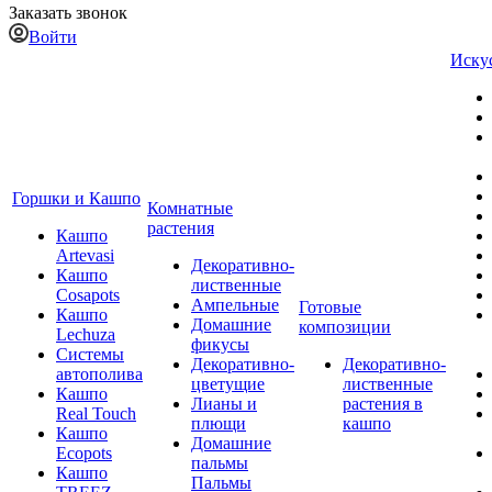
Заказать звонок
Войти
Иску
Горшки и Кашпо
Комнатные
растения
Кашпо
Artevasi
Декоративно-
Кашпо
лиственные
Cosapots
Ампельные
Готовые
Кашпо
Домашние
композиции
Lechuza
фикусы
Системы
Декоративно-
Декоративно-
автополива
цветущие
лиственные
Кашпо
Лианы и
растения в
Real Touch
плющи
кашпо
Кашпо
Домашние
Ecopots
пальмы
Кашпо
Пальмы