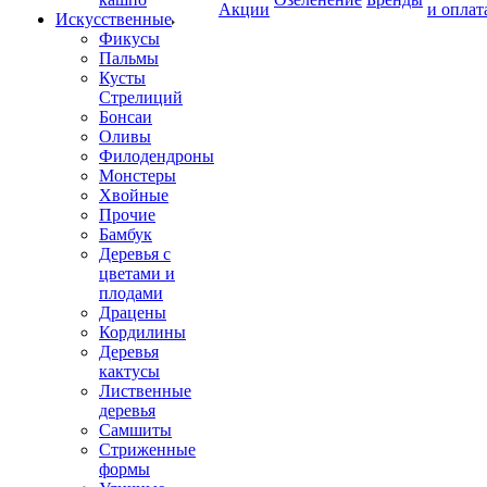
Акции
и оплат
Искусственные
Фикусы
Пальмы
Кусты
Стрелиций
Бонсаи
Оливы
Филодендроны
Монстеры
Хвойные
Прочие
Бамбук
Деревья с
цветами и
плодами
Драцены
Кордилины
Деревья
кактусы
Лиственные
деревья
Самшиты
Стриженные
формы