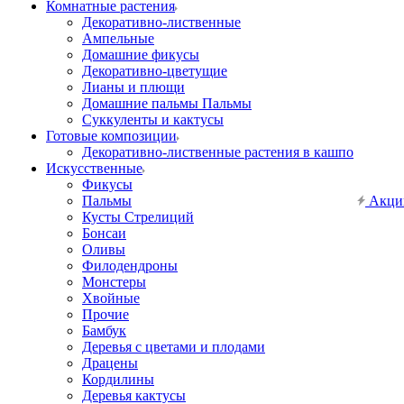
Комнатные растения
Декоративно-лиственные
Ампельные
Домашние фикусы
Декоративно-цветущие
Лианы и плющи
Домашние пальмы Пальмы
Суккуленты и кактусы
Готовые композиции
Декоративно-лиственные растения в кашпо
Искусственные
Фикусы
Пальмы
Акци
Кусты Стрелиций
Бонсаи
Оливы
Филодендроны
Монстеры
Хвойные
Прочие
Бамбук
Деревья с цветами и плодами
Драцены
Кордилины
Деревья кактусы