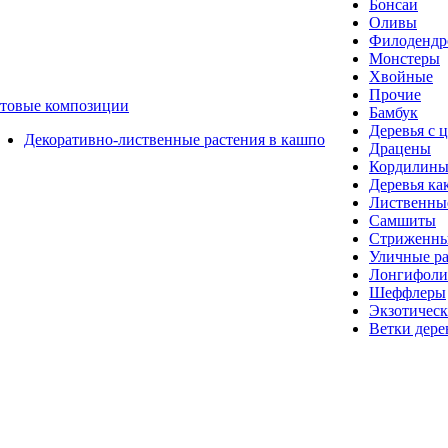
Бонсаи
Оливы
Филоденд
Монстеры
Хвойные
Прочие
отовые композиции
Бамбук
Деревья с 
Декоративно-лиственные растения в кашпо
Драцены
Кордилин
Деревья ка
Лиственные
Самшиты
Стриженны
Уличные ра
Лонгифол
Шеффлеры
Экзотическ
Ветки дере