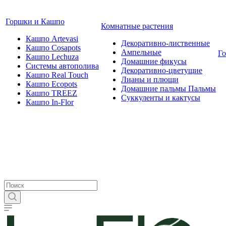
Горшки и Кашпо
Комнатные растения
Кашпо Artevasi
Декоративно-лиственные
Кашпо Cosapots
Ампельные
Г
Кашпо Lechuza
Домашние фикусы
Системы автополива
Декоративно-цветущие
Кашпо Real Touch
Лианы и плющи
Кашпо Ecopots
Домашние пальмы Пальмы
Кашпо TREEZ
Суккуленты и кактусы
Кашпо In-Flor