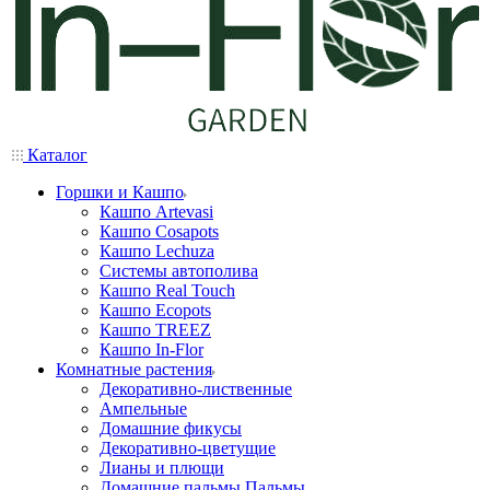
Каталог
Горшки и Кашпо
Кашпо Artevasi
Кашпо Cosapots
Кашпо Lechuza
Системы автополива
Кашпо Real Touch
Кашпо Ecopots
Кашпо TREEZ
Кашпо In-Flor
Комнатные растения
Декоративно-лиственные
Ампельные
Домашние фикусы
Декоративно-цветущие
Лианы и плющи
Домашние пальмы Пальмы