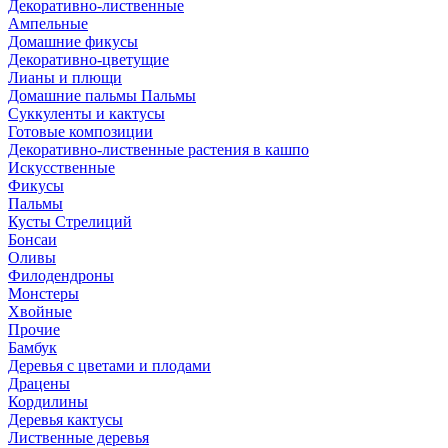
Декоративно-лиственные
Ампельные
Домашние фикусы
Декоративно-цветущие
Лианы и плющи
Домашние пальмы Пальмы
Суккуленты и кактусы
Готовые композиции
Декоративно-лиственные растения в кашпо
Искусственные
Фикусы
Пальмы
Кусты Стрелиций
Бонсаи
Оливы
Филодендроны
Монстеры
Хвойные
Прочие
Бамбук
Деревья с цветами и плодами
Драцены
Кордилины
Деревья кактусы
Лиственные деревья