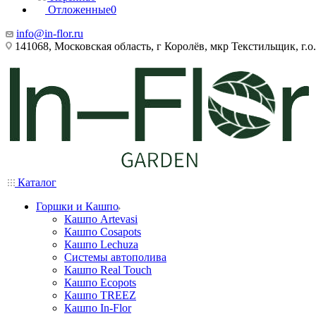
Отложенные
0
info@in-flor.ru
141068, Московская область, г Королёв, мкр Текстильщик, г.о.
Каталог
Горшки и Кашпо
Кашпо Artevasi
Кашпо Cosapots
Кашпо Lechuza
Системы автополива
Кашпо Real Touch
Кашпо Ecopots
Кашпо TREEZ
Кашпо In-Flor