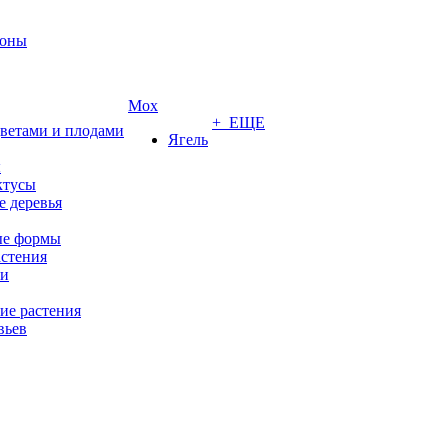
роны
Мох
+ ЕЩЕ
цветами и плодами
Ягель
ы
ктусы
 деревья
е формы
стения
ии
ие растения
вьев