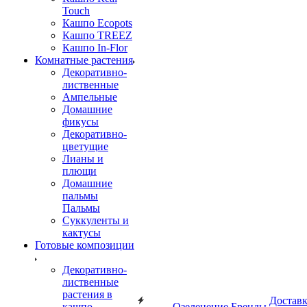
Touch
Кашпо Ecopots
Кашпо TREEZ
Кашпо In-Flor
Комнатные растения
Декоративно-
лиственные
Ампельные
Домашние
фикусы
Декоративно-
цветущие
Лианы и
плющи
Домашние
пальмы
Пальмы
Суккуленты и
кактусы
Готовые композиции
Декоративно-
лиственные
растения в
Достав
кашпо
Озеленение
Бренды