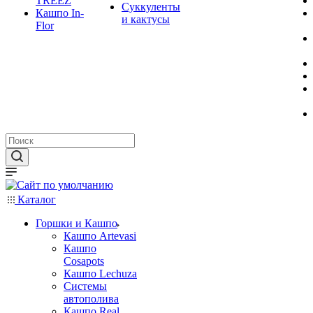
TREEZ
Суккуленты
Кашпо In-
и кактусы
Flor
Каталог
Горшки и Кашпо
Кашпо Artevasi
Кашпо
Cosapots
Кашпо Lechuza
Системы
автополива
Кашпо Real