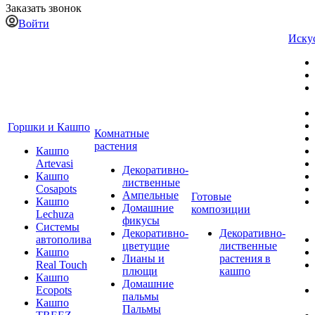
Заказать звонок
Войти
Иску
Горшки и Кашпо
Комнатные
растения
Кашпо
Artevasi
Декоративно-
Кашпо
лиственные
Cosapots
Ампельные
Готовые
Кашпо
Домашние
композиции
Lechuza
фикусы
Системы
Декоративно-
Декоративно-
автополива
цветущие
лиственные
Кашпо
Лианы и
растения в
Real Touch
плющи
кашпо
Кашпо
Домашние
Ecopots
пальмы
Кашпо
Пальмы