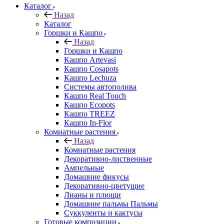
Каталог
Назад
Каталог
Горшки и Кашпо
Назад
Горшки и Кашпо
Кашпо Artevasi
Кашпо Cosapots
Кашпо Lechuza
Системы автополива
Кашпо Real Touch
Кашпо Ecopots
Кашпо TREEZ
Кашпо In-Flor
Комнатные растения
Назад
Комнатные растения
Декоративно-лиственные
Ампельные
Домашние фикусы
Декоративно-цветущие
Лианы и плющи
Домашние пальмы Пальмы
Суккуленты и кактусы
Готовые композиции