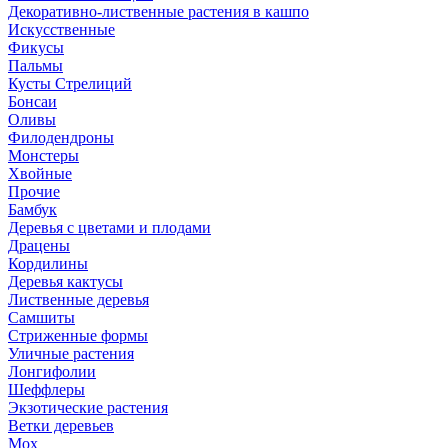
Декоративно-лиственные растения в кашпо
Искусственные
Фикусы
Пальмы
Кусты Стрелиций
Бонсаи
Оливы
Филодендроны
Монстеры
Хвойные
Прочие
Бамбук
Деревья с цветами и плодами
Драцены
Кордилины
Деревья кактусы
Лиственные деревья
Самшиты
Стриженные формы
Уличные растения
Лонгифолии
Шеффлеры
Экзотические растения
Ветки деревьев
Мох