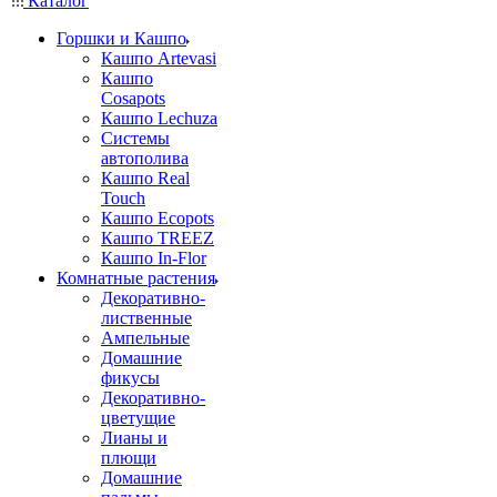
Каталог
Горшки и Кашпо
Кашпо Artevasi
Кашпо
Cosapots
Кашпо Lechuza
Системы
автополива
Кашпо Real
Touch
Кашпо Ecopots
Кашпо TREEZ
Кашпо In-Flor
Комнатные растения
Декоративно-
лиственные
Ампельные
Домашние
фикусы
Декоративно-
цветущие
Лианы и
плющи
Домашние