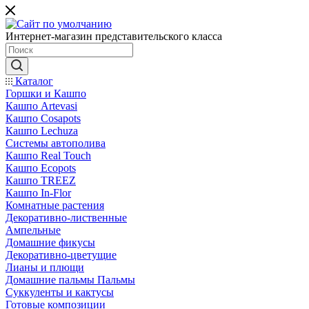
Интернет-магазин представительского класса
Каталог
Горшки и Кашпо
Кашпо Artevasi
Кашпо Cosapots
Кашпо Lechuza
Системы автополива
Кашпо Real Touch
Кашпо Ecopots
Кашпо TREEZ
Кашпо In-Flor
Комнатные растения
Декоративно-лиственные
Ампельные
Домашние фикусы
Декоративно-цветущие
Лианы и плющи
Домашние пальмы Пальмы
Суккуленты и кактусы
Готовые композиции