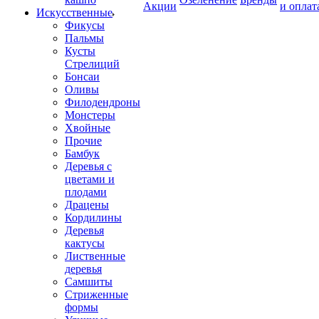
Акции
и оплат
Искусственные
Фикусы
Пальмы
Кусты
Стрелиций
Бонсаи
Оливы
Филодендроны
Монстеры
Хвойные
Прочие
Бамбук
Деревья с
цветами и
плодами
Драцены
Кордилины
Деревья
кактусы
Лиственные
деревья
Самшиты
Стриженные
формы