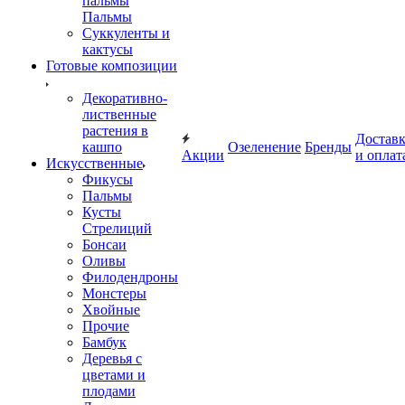
пальмы
Пальмы
Суккуленты и
кактусы
Готовые композиции
Декоративно-
лиственные
растения в
Достав
кашпо
Озеленение
Бренды
Акции
и оплат
Искусственные
Фикусы
Пальмы
Кусты
Стрелиций
Бонсаи
Оливы
Филодендроны
Монстеры
Хвойные
Прочие
Бамбук
Деревья с
цветами и
плодами