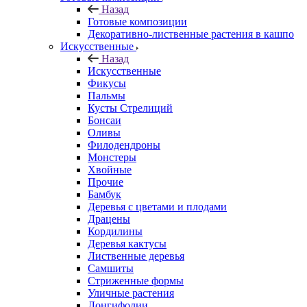
Назад
Готовые композиции
Декоративно-лиственные растения в кашпо
Искусственные
Назад
Искусственные
Фикусы
Пальмы
Кусты Стрелиций
Бонсаи
Оливы
Филодендроны
Монстеры
Хвойные
Прочие
Бамбук
Деревья с цветами и плодами
Драцены
Кордилины
Деревья кактусы
Лиственные деревья
Самшиты
Стриженные формы
Уличные растения
Лонгифолии