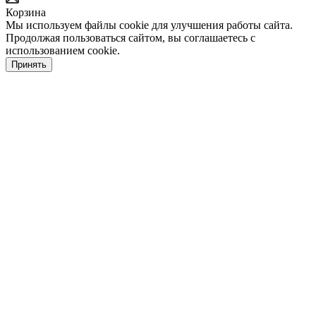
Корзина
dvdwap.com
live
hotsex.xxx
step
desi
south
nude
xnxx
Мы используем файлы cookie для улучшения работы сайта.
نيك
出
سكس
نيك
بنات
واحد
سكس
erovoyeurism.com
telugu
freepornfinder.info
daughter
sex
b
bengali
indian
Продолжая пользоваться сайтом, вы соглашаетесь с
رجل
شميل
الفلاحة
مربربة
بينيك
محارم
社
sexy
sex
bafxxx
fuck
live
grade
woman
hostel
использованием cookie.
ufym.info
arabicpornsex.com
toptubepop.com
maffnet.org
عجوز
غصب
も
blue
porncorn.info
sumoporn.mobi
video
film
pornstarsporn.net
gangbangporntrends.com
superamateurtube.com
سكس
فيلم
سكس
سكس
teenpornwatch.net
Принять
帰
video
x
tamilgirlssex
indianfuckertube.com
porndad.mobi
tube8
video
سكس
فيد
جنسي
مصرى
دكتور
سكس
宅
film
vieos
sex
indian
indian
xxxxxxxxxxxxxx
اوروبا
يو
كامل
ساخن
الاسنان
كلاسيك
も
full
free
sex
مترجم
film
sex
同
videos
じ
download
方
向
の
近
所
の
人
妻
と
あ
る
日